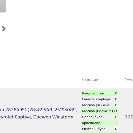
Cледующий
Наличие
Сто
Владивосток
0
Санкт-Петербург
0
Москва (Химки)
0
а 28264951 (28489548, 25195089,
Москва (Волжская)
3
evrolet Captiva, Daewoo Winstorm
9 2
Новосибирск
0
Краснодар
1
Екатеринбург
0