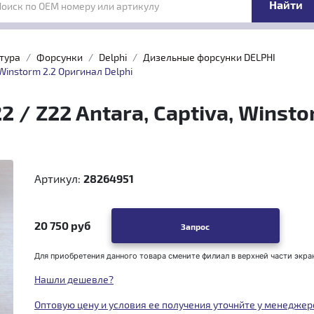
Поиск по OEM номеру или артикулу
тура
Форсунки
Delphi
Дизельные форсунки DELPHI
Winstorm 2.2 Оригинал Delphi
 / Z22 Antara, Captiva, Winsto
Артикул:
28264951
20 750 руб
Запрос
Для приобретения данного товара смените филиал в верхней части экра
Нашли дешевле?
Оптовую цену и условия ее получения уточнйте у менеджер