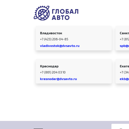
Владивосток
Санк
+7 (423) 206-04-85
+7 (81
vladivostok@dvsavto.ru
spb@
Краснодар
Екат
+7 (861) 204 03 10
+7 (3
krasnodar@dvsavto.ru
ekb@