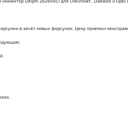
нжектор Delphi 28264951 для Chevrovet , Daewoo и Opel 
орсунки в зачёт новых форсунок. Цену приёмки неисправ
ледующие;
й.
озии.