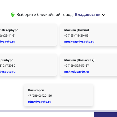
Выберите ближайший город:
Владивосток
т-Петербург
Москва (Химки)
2) 425-14-31
+7 (495) 118-20-83
dvsavto.ru
moskva@dvsavto.ru
еринбург
Москва (Волжская)
43) 247 2080
+7 (499) 325-57-57
dvsavto.ru
msk@dvsavto.ru
Пятигорск
+7 (989) 2-126-126
ptg@dvsavto.ru