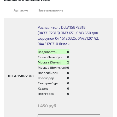
Артикул
Наименование
Распылитель DLLA158P2318
(0433172318) ЯМЗ 651, ЯМЗ 650 для
форсунок 0445120325, 0445120142,
0445120310 Ливей
Владивосток
0
Санкт-Петербург
0
Москва (Химки)
2
Москва (Волжская)
0
Новосибирск
0
DLLA 158P2318
Краснодар
0
Екатеринбург
0
Казань
0
Пятигорск
0
1 450 руб