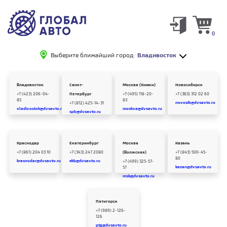
0
Выберите ближайший город:
Владивосток
Владивосток
Санкт-
Москва (Химки)
Новосибирск
+7 (423) 206-04-
Петербург
+7 (495) 118-20-
+7 (383) 312 02 60
85
83
novosib@dvsavto.ru
+7 (812) 425-14-31
vladivostok@dvsavto.ru
moskva@dvsavto.ru
spb@dvsavto.ru
Краснодар
Екатеринбург
Москва
Казань
+7 (861) 204 03 10
+7 (343) 247 2080
(Волжская)
+7 (843) 500-45-
80
krasnodar@dvsavto.ru
ekb@dvsavto.ru
+7 (499) 325-57-
kazan@dvsavto.ru
57
msk@dvsavto.ru
Пятигорск
+7 (989) 2-126-
126
ptg@dvsavto.ru