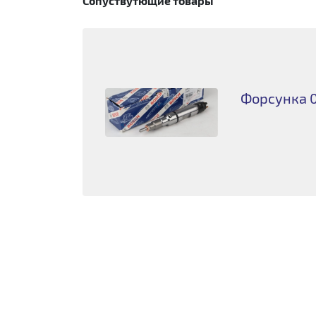
Сопуствутющие товары
Форсунка 0