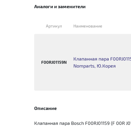
Аналоги и заменители
Артикул
Наименование
Клапанная пара F00RJ0115
F00RJ01159N
Nomparts, Ю.Корея
Описание
Клапанная пара Bosch F00RJ01159 (F 00R J0