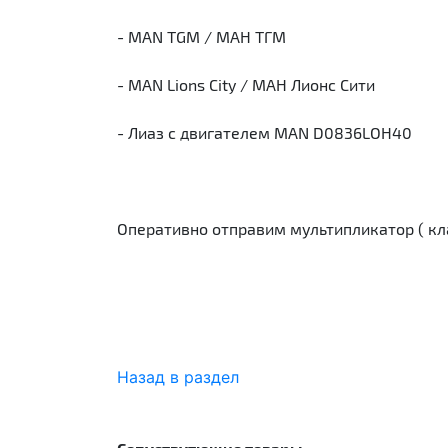
- MAN TGM / МАН ТГМ
- MAN Lions City / МАН Лионс Сити
- Лиаз с двигателем MAN D0836LOH40
Оперативно отправим мультипликатор ( кл
Назад в раздел