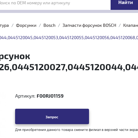
Поиск по OEM номеру или артикулу
тура
Форсунки
Bosch
Запчасти форсунок BOSCH
Клапан
044,0445120045,0445120053,0445120055,0445120056,0445120068,
рсунок
26,0445120027,0445120044,04
Артикул:
F00RJ01159
Запрос
Для приобретения данного товара смените филиал в верхней части экра