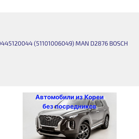
445120044 (51101006049) MAN D2876 BOSCH
Автомобили из Кореи
без посредников