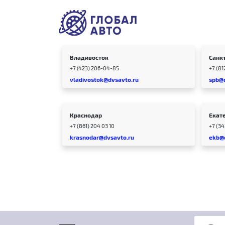
Владивосток
Санк
+7 (423) 206-04-85
+7 (81
vladivostok@dvsavto.ru
spb@
Краснодар
Екат
+7 (861) 204 03 10
+7 (3
krasnodar@dvsavto.ru
ekb@