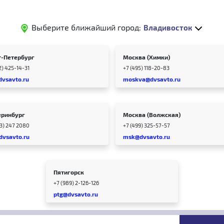
Выберите ближайший город:
Владивосток
т-Петербург
Москва (Химки)
2) 425-14-31
+7 (495) 118-20-83
dvsavto.ru
moskva@dvsavto.ru
еринбург
Москва (Волжская)
43) 247 2080
+7 (499) 325-57-57
dvsavto.ru
msk@dvsavto.ru
Пятигорск
+7 (989) 2-126-126
ptg@dvsavto.ru