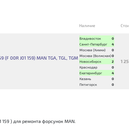
Наличие
Сто
Владивосток
0
Санкт-Петербург
4
Москва (Химки)
0
Москва (Волжская)
0
9 (F 00R J01 159) MAN TGA, TGL, TGM
1 2
Новосибирск
2
Краснодар
0
Екатеринбург
4
Казань
0
Пятигорск
0
1 159 ) для ремонта форсунок MAN.