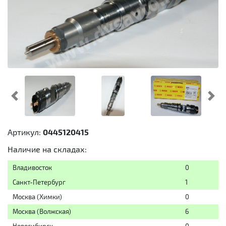
Предыдущий
Cл
Артикул:
0445120415
Наличие на складах:
Владивосток
0
Санкт-Петербург
1
Москва (Химки)
0
Москва (Волжская)
6
Новосибирск
0