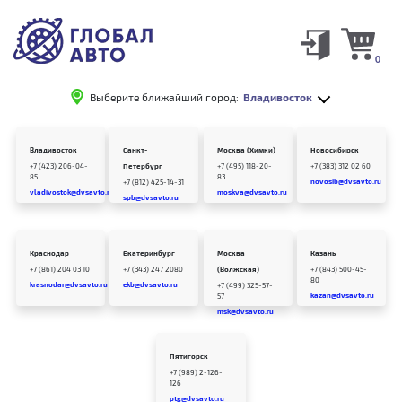
0
Выберите ближайший город:
Владивосток
Владивосток
Санкт-
Москва (Химки)
Новосибирск
+7 (423) 206-04-
Петербург
+7 (495) 118-20-
+7 (383) 312 02 60
85
83
novosib@dvsavto.ru
+7 (812) 425-14-31
vladivostok@dvsavto.ru
moskva@dvsavto.ru
spb@dvsavto.ru
Краснодар
Екатеринбург
Москва
Казань
+7 (861) 204 03 10
+7 (343) 247 2080
(Волжская)
+7 (843) 500-45-
80
krasnodar@dvsavto.ru
ekb@dvsavto.ru
+7 (499) 325-57-
kazan@dvsavto.ru
57
msk@dvsavto.ru
Пятигорск
+7 (989) 2-126-
126
ptg@dvsavto.ru