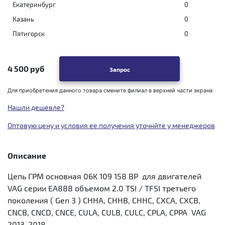
Екатеринбург
0
Казань
0
Пятигорск
0
4 500 руб
Запрос
Для приобретения данного товара смените филиал в верхней части экрана
Нашли дешевле?
Оптовую цену и условия ее получения уточнйте у менеджеров
Описание
Цепь ГРМ основная 06K 109 158 BP для двигателей
VAG серии EA888 объемом 2.0 TSI / TFSI третьего
поколения ( Gen 3 ) CHHA, CHHB, CHHC, CXCA, CXCB,
CNCB, CNCD, CNCE, CULA, CULB, CULC, CPLA, CPPA VAG
2013-2018