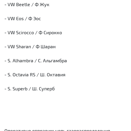
- VW Beetle / Ф Жук
- VW Eos / Ф Эос
- VW Scirocco / Ф Сирокко
- VW Sharan / Ф Шаран
- S. Alhambra / С. Альгамбра
- S. Octavia RS / Ш. Октавия
- S. Superb / Ш. Суперб
Оперативно отправим цепь газораспределения