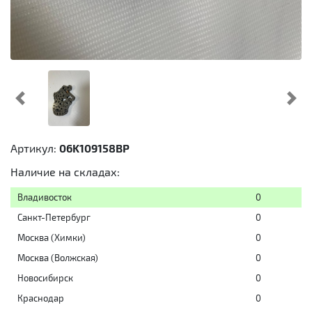
Предыдущий
Cл
Артикул:
06K109158BP
Наличие на складах:
Владивосток
0
Санкт-Петербург
0
Москва (Химки)
0
Москва (Волжская)
0
Новосибирск
0
Краснодар
0