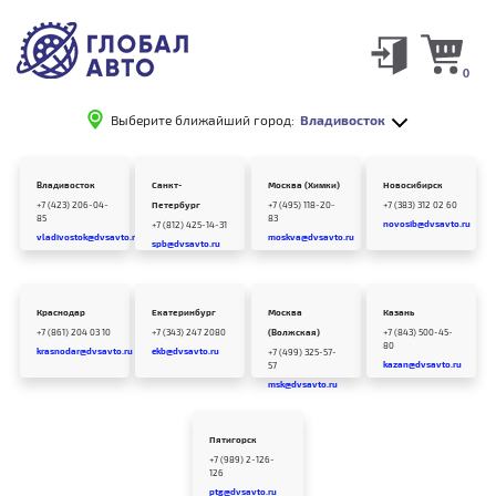
0
Выберите ближайший город:
Владивосток
Владивосток
Санкт-
Москва (Химки)
Новосибирск
+7 (423) 206-04-
Петербург
+7 (495) 118-20-
+7 (383) 312 02 60
85
83
novosib@dvsavto.ru
+7 (812) 425-14-31
vladivostok@dvsavto.ru
moskva@dvsavto.ru
spb@dvsavto.ru
Краснодар
Екатеринбург
Москва
Казань
+7 (861) 204 03 10
+7 (343) 247 2080
(Волжская)
+7 (843) 500-45-
80
krasnodar@dvsavto.ru
ekb@dvsavto.ru
+7 (499) 325-57-
kazan@dvsavto.ru
57
msk@dvsavto.ru
Пятигорск
+7 (989) 2-126-
126
ptg@dvsavto.ru