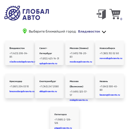
0
Выберите ближайший город:
Владивосток
Владивосток
Санкт-
Москва (Химки)
Новосибирск
+7 (423) 206-04-
Петербург
+7 (495) 118-20-
+7 (383) 312 02 60
85
83
novosib@dvsavto.ru
+7 (812) 425-14-31
vladivostok@dvsavto.ru
moskva@dvsavto.ru
spb@dvsavto.ru
Краснодар
Екатеринбург
Москва
Казань
+7 (861) 204 03 10
+7 (343) 247 2080
(Волжская)
+7 (843) 500-45-
80
krasnodar@dvsavto.ru
ekb@dvsavto.ru
+7 (499) 325-57-
kazan@dvsavto.ru
57
msk@dvsavto.ru
Пятигорск
+7 (989) 2-126-
126
ptg@dvsavto.ru