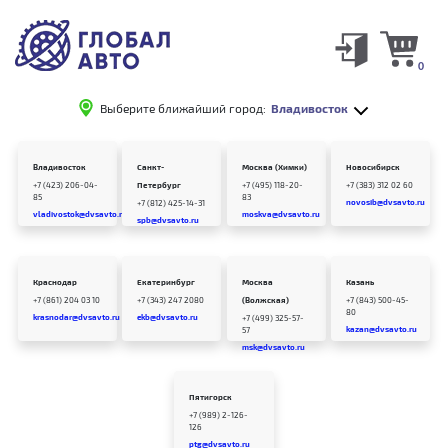
0
Выберите ближайший город:
Владивосток
Владивосток
Санкт-
Москва (Химки)
Новосибирск
+7 (423) 206-04-
Петербург
+7 (495) 118-20-
+7 (383) 312 02 60
85
83
novosib@dvsavto.ru
+7 (812) 425-14-31
vladivostok@dvsavto.ru
moskva@dvsavto.ru
spb@dvsavto.ru
Краснодар
Екатеринбург
Москва
Казань
+7 (861) 204 03 10
+7 (343) 247 2080
(Волжская)
+7 (843) 500-45-
80
krasnodar@dvsavto.ru
ekb@dvsavto.ru
+7 (499) 325-57-
kazan@dvsavto.ru
57
msk@dvsavto.ru
Пятигорск
+7 (989) 2-126-
126
ptg@dvsavto.ru