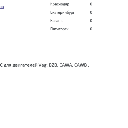
Краснодар
0
ов
Екатеринбург
0
Казань
0
Пятигорск
0
 для двигателей Vag: BZB, CAWA, CAWB ,