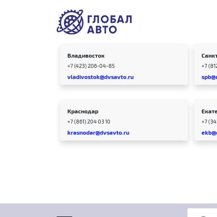
Владивосток
Санк
+7 (423) 206-04-85
+7 (81
vladivostok@dvsavto.ru
spb@
Краснодар
Екат
+7 (861) 204 03 10
+7 (3
krasnodar@dvsavto.ru
ekb@