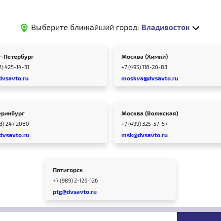
Выберите ближайший город:
Владивосток
т-Петербург
Москва (Химки)
2) 425-14-31
+7 (495) 118-20-83
dvsavto.ru
moskva@dvsavto.ru
еринбург
Москва (Волжская)
43) 247 2080
+7 (499) 325-57-57
dvsavto.ru
msk@dvsavto.ru
Пятигорск
+7 (989) 2-126-126
ptg@dvsavto.ru