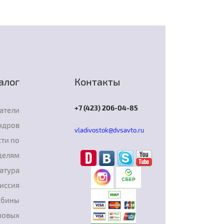
алог
Контакты
+7 (423) 206-04-85
атели
ндров
vladivostok@dvsavto.ru
ти по
делям
атура
иссия
рбины
новых