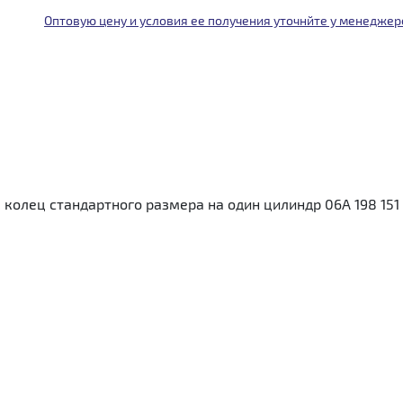
Оптовую цену и условия ее получения уточнйте у менеджер
лец стандартного размера на один цилиндр 06A 198 151 С