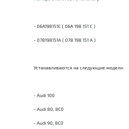
- 06A198151C ( 06A 198 151 C )
- 078198151A ( 078 198 151 A )
Устанавливаются на следующие модели:
- Audi 100
- Audi 80, 8C0
- Audi 90, 8C0