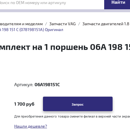
Поиск по OEM номеру или артикулу
зводителям и моделям
Запчасти VAG
Запчасти двигателей 1.8 \
198 151 C (078198151A) Оригинал
лект на 1 поршень 06A 198 15
Артикул:
06A198151C
1 700 руб
Запрос
Для приобретения данного товара смените филиал в верхней части экра
Нашли дешевле?