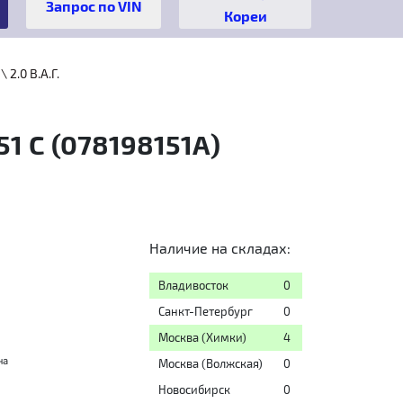
Кореи
 2.0 B.A.Г.
1 C (078198151A)
Наличие на складах:
Владивосток
0
Санкт-Петербург
0
Москва (Химки)
4
на
Москва (Волжская)
0
Новосибирск
0