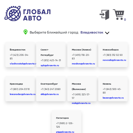
0
Выберите ближайший город:
Владивосток
Владивосток
Санкт-
Москва (Химки)
Новосибирск
+7 (423) 206-04-
Петербург
+7 (495) 118-20-
+7 (383) 312 02 60
85
83
novosib@dvsavto.ru
+7 (812) 425-14-31
vladivostok@dvsavto.ru
moskva@dvsavto.ru
spb@dvsavto.ru
Краснодар
Екатеринбург
Москва
Казань
+7 (861) 204 03 10
+7 (343) 247 2080
(Волжская)
+7 (843) 500-45-
80
krasnodar@dvsavto.ru
ekb@dvsavto.ru
+7 (499) 325-57-
kazan@dvsavto.ru
57
msk@dvsavto.ru
Пятигорск
+7 (989) 2-126-
126
ptg@dvsavto.ru