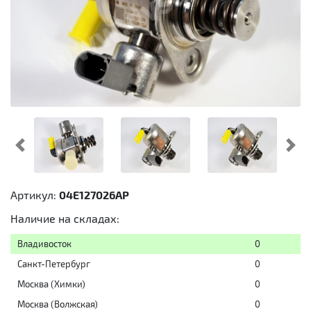
Предыдущий
Cл
Артикул:
04E127026AP
Наличие на складах:
Владивосток
0
Санкт-Петербург
0
Москва (Химки)
0
Москва (Волжская)
0