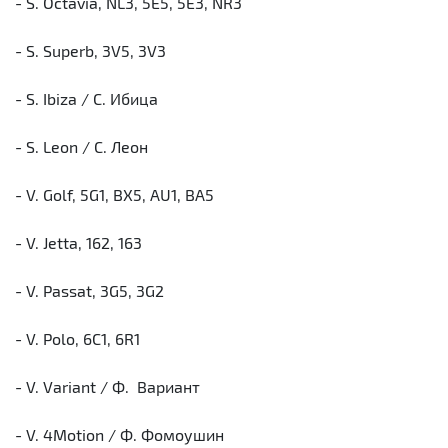
- S. Octavia, NL3, 5E5, 5E3, NR3
- S. Superb, 3V5, 3V3
- S. Ibiza / С. Ибица
- S. Leon / С. Леон
- V. Golf, 5G1, BX5, AU1, BA5
- V. Jetta, 162, 163
- V. Passat, 3G5, 3G2
- V. Polo, 6C1, 6R1
- V. Variant / Ф. Вариант
- V. 4Motion / Ф. Фомоушин