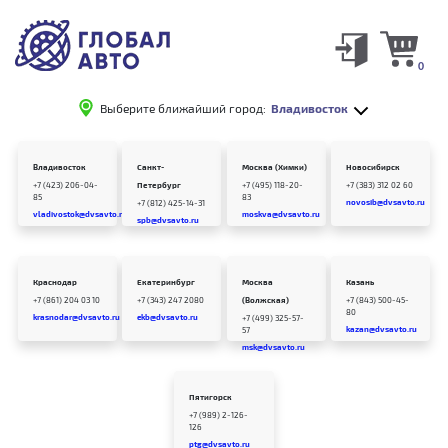
0
Выберите ближайший город:
Владивосток
Владивосток
Санкт-
Москва (Химки)
Новосибирск
+7 (423) 206-04-
Петербург
+7 (495) 118-20-
+7 (383) 312 02 60
85
83
novosib@dvsavto.ru
+7 (812) 425-14-31
vladivostok@dvsavto.ru
moskva@dvsavto.ru
spb@dvsavto.ru
Краснодар
Екатеринбург
Москва
Казань
+7 (861) 204 03 10
+7 (343) 247 2080
(Волжская)
+7 (843) 500-45-
80
krasnodar@dvsavto.ru
ekb@dvsavto.ru
+7 (499) 325-57-
kazan@dvsavto.ru
57
msk@dvsavto.ru
Пятигорск
+7 (989) 2-126-
126
ptg@dvsavto.ru