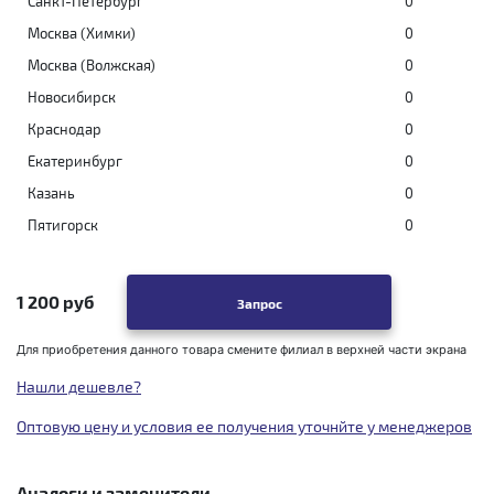
Санкт-Петербург
0
Москва (Химки)
0
Москва (Волжская)
0
Новосибирск
0
Краснодар
0
Екатеринбург
0
Казань
0
Пятигорск
0
1 200 руб
Запрос
Для приобретения данного товара смените филиал в верхней части экрана
Нашли дешевле?
Оптовую цену и условия ее получения уточнйте у менеджеров
Аналоги и заменители