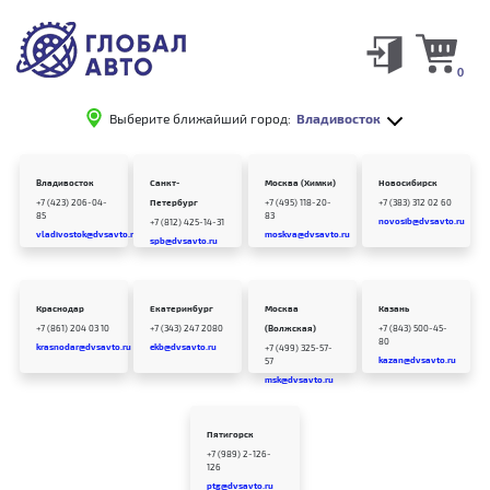
0
Выберите ближайший город:
Владивосток
Владивосток
Санкт-
Москва (Химки)
Новосибирск
+7 (423) 206-04-
Петербург
+7 (495) 118-20-
+7 (383) 312 02 60
85
83
novosib@dvsavto.ru
+7 (812) 425-14-31
vladivostok@dvsavto.ru
moskva@dvsavto.ru
spb@dvsavto.ru
Краснодар
Екатеринбург
Москва
Казань
+7 (861) 204 03 10
+7 (343) 247 2080
(Волжская)
+7 (843) 500-45-
80
krasnodar@dvsavto.ru
ekb@dvsavto.ru
+7 (499) 325-57-
kazan@dvsavto.ru
57
msk@dvsavto.ru
Пятигорск
+7 (989) 2-126-
126
ptg@dvsavto.ru