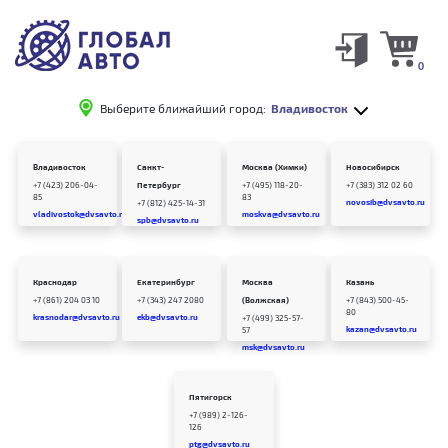
0
Выберите ближайший город:
Владивосток
Владивосток
Санкт-
Москва (Химки)
Новосибирск
+7 (423) 206-04-
Петербург
+7 (495) 118-20-
+7 (383) 312 02 60
85
83
novosib@dvsavto.ru
+7 (812) 425-14-31
vladivostok@dvsavto.ru
moskva@dvsavto.ru
spb@dvsavto.ru
Краснодар
Екатеринбург
Москва
Казань
+7 (861) 204 03 10
+7 (343) 247 2080
(Волжская)
+7 (843) 500-45-
80
krasnodar@dvsavto.ru
ekb@dvsavto.ru
+7 (499) 325-57-
kazan@dvsavto.ru
57
msk@dvsavto.ru
Пятигорск
+7 (989) 2-126-
126
ptg@dvsavto.ru