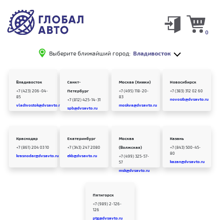
0
Выберите ближайший город:
Владивосток
Владивосток
Санкт-
Москва (Химки)
Новосибирск
+7 (423) 206-04-
Петербург
+7 (495) 118-20-
+7 (383) 312 02 60
85
83
novosib@dvsavto.ru
+7 (812) 425-14-31
vladivostok@dvsavto.ru
moskva@dvsavto.ru
spb@dvsavto.ru
Краснодар
Екатеринбург
Москва
Казань
+7 (861) 204 03 10
+7 (343) 247 2080
(Волжская)
+7 (843) 500-45-
80
krasnodar@dvsavto.ru
ekb@dvsavto.ru
+7 (499) 325-57-
kazan@dvsavto.ru
57
msk@dvsavto.ru
Пятигорск
+7 (989) 2-126-
126
ptg@dvsavto.ru