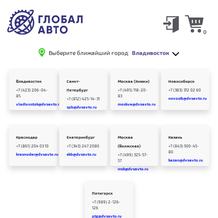
0
Выберите ближайший город:
Владивосток
Владивосток
Санкт-
Москва (Химки)
Новосибирск
+7 (423) 206-04-
Петербург
+7 (495) 118-20-
+7 (383) 312 02 60
85
83
novosib@dvsavto.ru
+7 (812) 425-14-31
vladivostok@dvsavto.ru
moskva@dvsavto.ru
spb@dvsavto.ru
Краснодар
Екатеринбург
Москва
Казань
+7 (861) 204 03 10
+7 (343) 247 2080
(Волжская)
+7 (843) 500-45-
80
krasnodar@dvsavto.ru
ekb@dvsavto.ru
+7 (499) 325-57-
kazan@dvsavto.ru
57
msk@dvsavto.ru
Пятигорск
+7 (989) 2-126-
126
ptg@dvsavto.ru