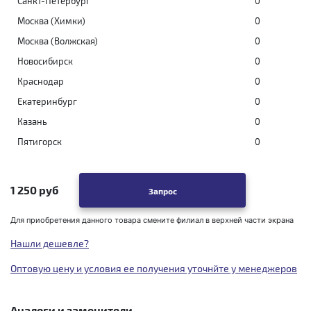
Санкт-Петербург
0
Москва (Химки)
0
Москва (Волжская)
0
Новосибирск
0
Краснодар
0
Екатеринбург
0
Казань
0
Пятигорск
0
1 250 руб
Запрос
Для приобретения данного товара смените филиал в верхней части экрана
Нашли дешевле?
Оптовую цену и условия ее получения уточнйте у менеджеров
Аналоги и заменители