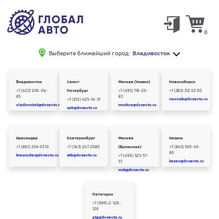
0
Выберите ближайший город:
Владивосток
Владивосток
Санкт-
Москва (Химки)
Новосибирск
+7 (423) 206-04-
Петербург
+7 (495) 118-20-
+7 (383) 312 02 60
85
83
novosib@dvsavto.ru
+7 (812) 425-14-31
vladivostok@dvsavto.ru
moskva@dvsavto.ru
spb@dvsavto.ru
Краснодар
Екатеринбург
Москва
Казань
+7 (861) 204 03 10
+7 (343) 247 2080
(Волжская)
+7 (843) 500-45-
80
krasnodar@dvsavto.ru
ekb@dvsavto.ru
+7 (499) 325-57-
kazan@dvsavto.ru
57
msk@dvsavto.ru
Пятигорск
+7 (989) 2-126-
126
ptg@dvsavto.ru