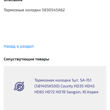
Тормозные колодки 5830545A62
Назад в раздел
Сопуствутющие товары
Тормозная колодка 1шт. SA-151
(581405K500) County HD35 HD45
HD65 HD72 HD78 Sangsin, Ю.Корея