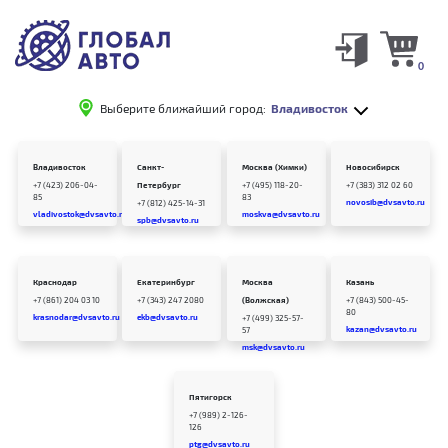
0
Выберите ближайший город:
Владивосток
Владивосток
Санкт-
Москва (Химки)
Новосибирск
+7 (423) 206-04-
Петербург
+7 (495) 118-20-
+7 (383) 312 02 60
85
83
novosib@dvsavto.ru
+7 (812) 425-14-31
vladivostok@dvsavto.ru
moskva@dvsavto.ru
spb@dvsavto.ru
Краснодар
Екатеринбург
Москва
Казань
+7 (861) 204 03 10
+7 (343) 247 2080
(Волжская)
+7 (843) 500-45-
80
krasnodar@dvsavto.ru
ekb@dvsavto.ru
+7 (499) 325-57-
kazan@dvsavto.ru
57
msk@dvsavto.ru
Пятигорск
+7 (989) 2-126-
126
ptg@dvsavto.ru