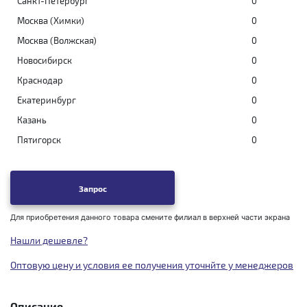
Санкт-Петербург
0
Москва (Химки)
0
Москва (Волжская)
0
Новосибирск
0
Краснодар
0
Екатеринбург
0
Казань
0
Пятигорск
0
Запрос
Для приобретения данного товара смените филиал в верхней части экрана
Нашли дешевле?
Оптовую цену и условия ее получения уточнйте у менеджеров
Описание