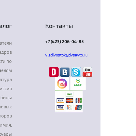
алог
Контакты
+7 (423) 206-04-85
атели
ндров
vladivostok@dvsavto.ru
ти по
делям
атура
иссия
рбины
новых
торов
химия,
суары