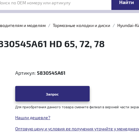
Поиск по OEM номеру или артикулу
зводителям и моделям
Тормозные колодки и диски
Hyundai-Ki
30545A61 HD 65, 72, 78
Артикул:
5830545A61
Запрос
Для приобретения данного товара смените филиал в верхней части экра
Нашли дешевле?
Оптовую цену и условия ее получения уточнйте у менеджер