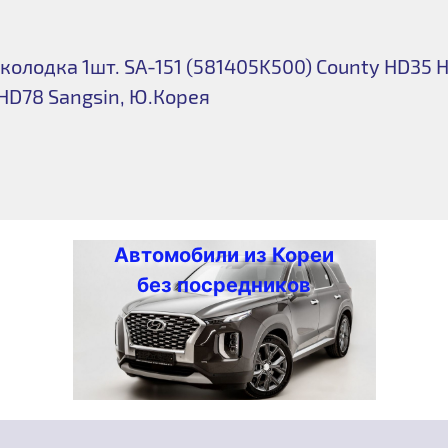
колодка 1шт. SA-151 (581405K500) County HD35 
HD78 Sangsin, Ю.Корея
Автомобили из Кореи
без посредников