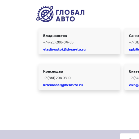
Владивосток
Санк
+7 (423) 206-04-85
+7 (81
vladivostok@dvsavto.ru
spb@
Краснодар
Екат
+7 (861) 204 03 10
+7 (3
krasnodar@dvsavto.ru
ekb@