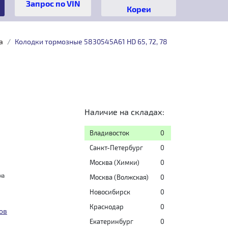
Кореи
a
Колодки тормозные 5830545A61 HD 65, 72, 78
Наличие на складах:
Владивосток
0
Санкт-Петербург
0
Москва (Химки)
0
на
Москва (Волжская)
0
Новосибирск
0
Краснодар
0
ов
Екатеринбург
0