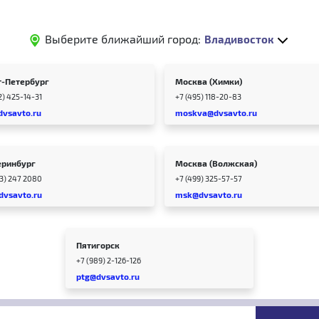
Выберите ближайший город:
Владивосток
т-Петербург
Москва (Химки)
2) 425-14-31
+7 (495) 118-20-83
dvsavto.ru
moskva@dvsavto.ru
еринбург
Москва (Волжская)
43) 247 2080
+7 (499) 325-57-57
dvsavto.ru
msk@dvsavto.ru
Пятигорск
+7 (989) 2-126-126
ptg@dvsavto.ru