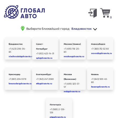
0
Выберите ближайший город:
Владивосток
Владивосток
Санкт-
Москва (Химки)
Новосибирск
+7 (423) 206-04-
Петербург
+7 (495) 118-20-
+7 (383) 312 02 60
85
83
novosib@dvsavto.ru
+7 (812) 425-14-31
vladivostok@dvsavto.ru
moskva@dvsavto.ru
spb@dvsavto.ru
Краснодар
Екатеринбург
Москва
Казань
+7 (861) 204 03 10
+7 (343) 247 2080
(Волжская)
+7 (843) 500-45-
80
krasnodar@dvsavto.ru
ekb@dvsavto.ru
+7 (499) 325-57-
kazan@dvsavto.ru
57
msk@dvsavto.ru
Пятигорск
+7 (989) 2-126-
126
ptg@dvsavto.ru