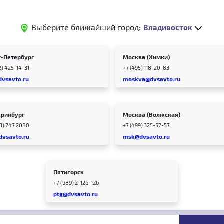
Выберите ближайший город:
Владивосток
т-Петербург
Москва (Химки)
2) 425-14-31
+7 (495) 118-20-83
dvsavto.ru
moskva@dvsavto.ru
еринбург
Москва (Волжская)
43) 247 2080
+7 (499) 325-57-57
dvsavto.ru
msk@dvsavto.ru
Пятигорск
+7 (989) 2-126-126
ptg@dvsavto.ru