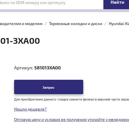
Поиск по OEM номеру или артикулу
зводителям и моделям
Тормозные колодки и диски
Hyundai-Ki
101-3XA00
Артикул:
581013XA00
Запрос
Для приобретения данного товара смените филиал в верхней части экра
Нашли дешевле?
Оптовую цену и условия ее получения уточнйте у менеджер