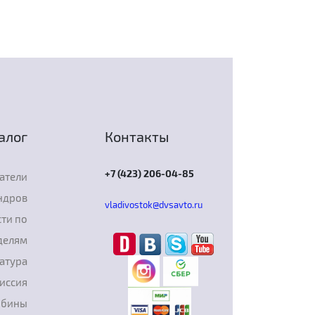
алог
Контакты
+7 (423) 206-04-85
атели
ндров
vladivostok@dvsavto.ru
ти по
делям
атура
иссия
рбины