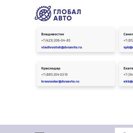
Владивосток
Санк
+7 (423) 206-04-85
+7 (81
vladivostok@dvsavto.ru
spb@
Краснодар
Екат
+7 (861) 204 03 10
+7 (3
krasnodar@dvsavto.ru
ekb@