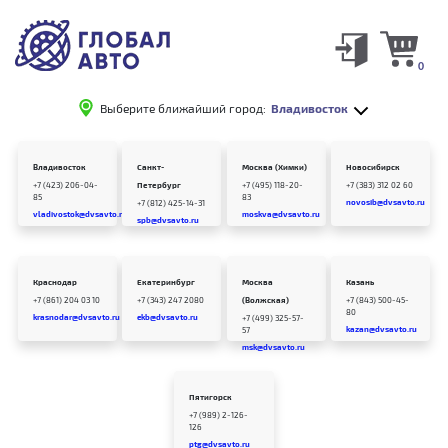
0
Выберите ближайший город:
Владивосток
Владивосток
Санкт-
Москва (Химки)
Новосибирск
+7 (423) 206-04-
Петербург
+7 (495) 118-20-
+7 (383) 312 02 60
85
83
novosib@dvsavto.ru
+7 (812) 425-14-31
vladivostok@dvsavto.ru
moskva@dvsavto.ru
spb@dvsavto.ru
Краснодар
Екатеринбург
Москва
Казань
+7 (861) 204 03 10
+7 (343) 247 2080
(Волжская)
+7 (843) 500-45-
80
krasnodar@dvsavto.ru
ekb@dvsavto.ru
+7 (499) 325-57-
kazan@dvsavto.ru
57
msk@dvsavto.ru
Пятигорск
+7 (989) 2-126-
126
ptg@dvsavto.ru