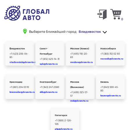
0
Выберите ближайший город:
Владивосток
Владивосток
Санкт-
Москва (Химки)
Новосибирск
+7 (423) 206-04-
Петербург
+7 (495) 118-20-
+7 (383) 312 02 60
85
83
novosib@dvsavto.ru
+7 (812) 425-14-31
vladivostok@dvsavto.ru
moskva@dvsavto.ru
spb@dvsavto.ru
Краснодар
Екатеринбург
Москва
Казань
+7 (861) 204 03 10
+7 (343) 247 2080
(Волжская)
+7 (843) 500-45-
80
krasnodar@dvsavto.ru
ekb@dvsavto.ru
+7 (499) 325-57-
kazan@dvsavto.ru
57
msk@dvsavto.ru
Пятигорск
+7 (989) 2-126-
126
ptg@dvsavto.ru