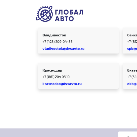
Владивосток
Санк
+7 (423) 206-04-85
+7 (81
vladivostok@dvsavto.ru
spb@
Краснодар
Екат
+7 (861) 204 03 10
+7 (3
krasnodar@dvsavto.ru
ekb@