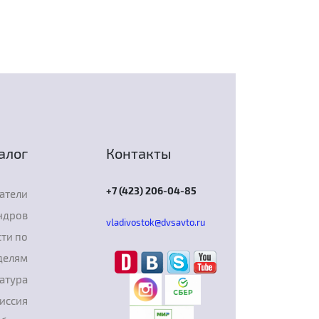
алог
Контакты
+7 (423) 206-04-85
атели
ндров
vladivostok@dvsavto.ru
ти по
делям
атура
иссия