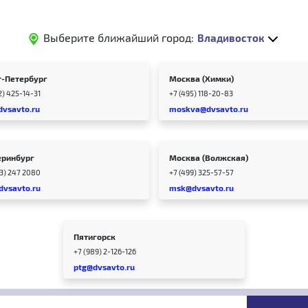
Выберите ближайший город:
Владивосток
т-Петербург
Москва (Химки)
2) 425-14-31
+7 (495) 118-20-83
dvsavto.ru
moskva@dvsavto.ru
еринбург
Москва (Волжская)
43) 247 2080
+7 (499) 325-57-57
dvsavto.ru
msk@dvsavto.ru
Пятигорск
+7 (989) 2-126-126
ptg@dvsavto.ru