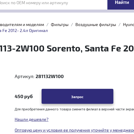
Поиск по OEM номеру или артикулу
зводителям и моделям
Фильтры
Воздушные фильтры
Hyund
 Fe 2012- 2.4л Оригинал
3-2W100 Sorento, Santa Fe 20
Артикул:
281132W100
450 руб
Запрос
Для приобретения данного товара смените филиал в верхней части экра
Нашли дешевле?
Оптовую цену и условия ее получения уточнйте у менеджер