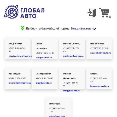
0
Выберите ближайший город:
Владивосток
Владивосток
Санкт-
Москва (Химки)
Новосибирск
+7 (423) 206-04-
Петербург
+7 (495) 118-20-
+7 (383) 312 02 60
85
83
novosib@dvsavto.ru
+7 (812) 425-14-31
vladivostok@dvsavto.ru
moskva@dvsavto.ru
spb@dvsavto.ru
Краснодар
Екатеринбург
Москва
Казань
+7 (861) 204 03 10
+7 (343) 247 2080
(Волжская)
+7 (843) 500-45-
80
krasnodar@dvsavto.ru
ekb@dvsavto.ru
+7 (499) 325-57-
kazan@dvsavto.ru
57
msk@dvsavto.ru
Пятигорск
+7 (989) 2-126-
126
ptg@dvsavto.ru