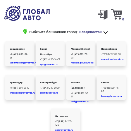
0
Выберите ближайший город:
Владивосток
Владивосток
Санкт-
Москва (Химки)
Новосибирск
+7 (423) 206-04-
Петербург
+7 (495) 118-20-
+7 (383) 312 02 60
85
83
novosib@dvsavto.ru
+7 (812) 425-14-31
vladivostok@dvsavto.ru
moskva@dvsavto.ru
spb@dvsavto.ru
Краснодар
Екатеринбург
Москва
Казань
+7 (861) 204 03 10
+7 (343) 247 2080
(Волжская)
+7 (843) 500-45-
80
krasnodar@dvsavto.ru
ekb@dvsavto.ru
+7 (499) 325-57-
kazan@dvsavto.ru
57
msk@dvsavto.ru
Пятигорск
+7 (989) 2-126-
126
ptg@dvsavto.ru