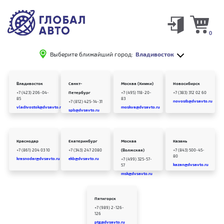
0
Выберите ближайший город:
Владивосток
Владивосток
Санкт-
Москва (Химки)
Новосибирск
+7 (423) 206-04-
Петербург
+7 (495) 118-20-
+7 (383) 312 02 60
85
83
novosib@dvsavto.ru
+7 (812) 425-14-31
vladivostok@dvsavto.ru
moskva@dvsavto.ru
spb@dvsavto.ru
Краснодар
Екатеринбург
Москва
Казань
+7 (861) 204 03 10
+7 (343) 247 2080
(Волжская)
+7 (843) 500-45-
80
krasnodar@dvsavto.ru
ekb@dvsavto.ru
+7 (499) 325-57-
kazan@dvsavto.ru
57
msk@dvsavto.ru
Пятигорск
+7 (989) 2-126-
126
ptg@dvsavto.ru