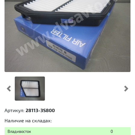
Предыдущий
Cл
Артикул:
28113-3S800
Наличие на складах:
Владивосток
0