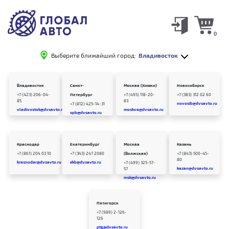
0
Выберите ближайший город:
Владивосток
Владивосток
Санкт-
Москва (Химки)
Новосибирск
+7 (423) 206-04-
Петербург
+7 (495) 118-20-
+7 (383) 312 02 60
85
83
novosib@dvsavto.ru
+7 (812) 425-14-31
vladivostok@dvsavto.ru
moskva@dvsavto.ru
spb@dvsavto.ru
Краснодар
Екатеринбург
Москва
Казань
+7 (861) 204 03 10
+7 (343) 247 2080
(Волжская)
+7 (843) 500-45-
80
krasnodar@dvsavto.ru
ekb@dvsavto.ru
+7 (499) 325-57-
kazan@dvsavto.ru
57
msk@dvsavto.ru
Пятигорск
+7 (989) 2-126-
126
ptg@dvsavto.ru