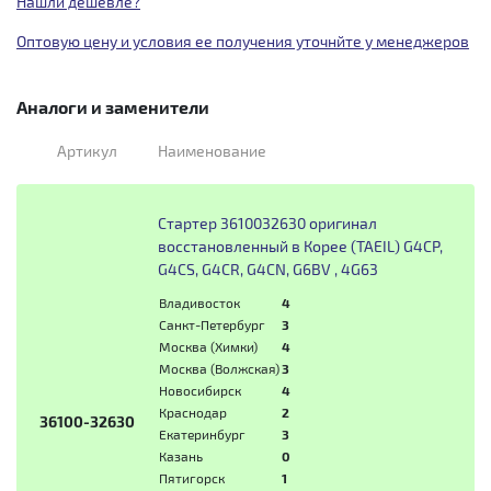
Нашли дешевле?
Оптовую цену и условия ее получения уточнйте у менеджеров
Аналоги и заменители
Артикул
Наименование
Стартер 3610032630 оригинал
восстановленный в Корее (TAEIL) G4CP,
G4CS, G4CR, G4CN, G6BV , 4G63
Владивосток
4
Санкт-Петербург
3
Москва (Химки)
4
Москва (Волжская)
3
Новосибирск
4
Краснодар
2
36100-32630
Екатеринбург
3
Казань
0
Пятигорск
1