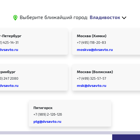
Выберите ближайший город:
Владивосток
т-Петербург
Москва (Химки)
2) 425-14-31
+7 (495) 118-20-83
dvsavto.ru
moskva@dvsavto.ru
еринбург
Москва (Волжская)
43) 247 2080
+7 (499) 325-57-57
dvsavto.ru
msk@dvsavto.ru
Пятигорск
+7 (989) 2-126-126
ptg@dvsavto.ru