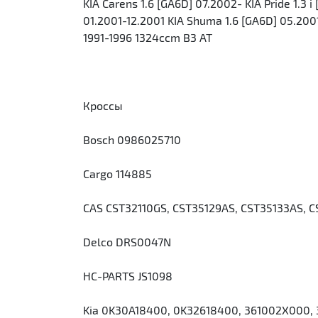
KIA Carens 1.6 [GA6D] 07.2002- KIA Pride 1.3 
01.2001-12.2001 KIA Shuma 1.6 [GA6D] 05.200
1991-1996 1324ccm B3 AT
Кроссы
Bosch 0986025710
Cargo 114885
CAS CST32110GS, CST35129AS, CST35133AS, 
Delco DRS0047N
HC-PARTS JS1098
Kia 0K30A18400, 0K32618400, 361002X000,