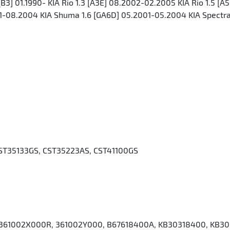
i [B3] 01.1990- KIA Rio 1.3 [A3E] 08.2002-02.2005 KIA Rio 1.5
1-08.2004 KIA Shuma 1.6 [GA6D] 05.2001-05.2004 KIA Spectra 
CST35133GS, CST35223AS, CST41100GS
 361002X000R, 361002Y000, B67618400A, KB30318400, KB3