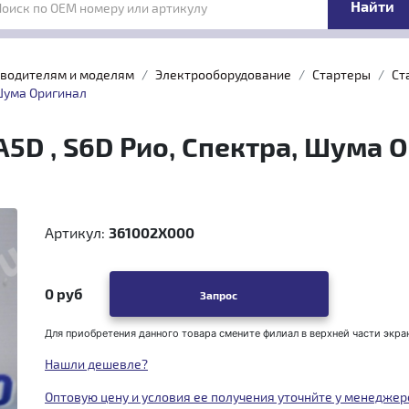
Поиск по OEM номеру или артикулу
зводителям и моделям
Электрооборудование
Стартеры
Ст
 Шума Оригинал
A5D , S6D Рио, Спектра, Шума 
Артикул:
361002X000
0 руб
Запрос
Для приобретения данного товара смените филиал в верхней части экра
Нашли дешевле?
Оптовую цену и условия ее получения уточнйте у менеджер