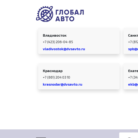
Владивосток
Санк
+7 (423) 206-04-85
+7 (81
vladivostok@dvsavto.ru
spb@
Краснодар
Екат
+7 (861) 204 03 10
+7 (3
krasnodar@dvsavto.ru
ekb@