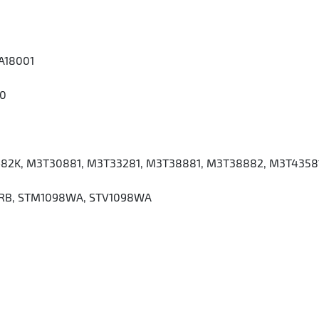
A18001
00
482K, M3T30881, M3T33281, M3T38881, M3T38882, M3T4358
8RB, STM1098WA, STV1098WA