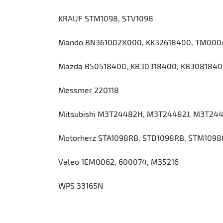
KRAUF STM1098, STV1098
Mando BN361002X000, KK32618400, TM000
Mazda B50518400, KB30318400, KB308184
Messmer 220118
Mitsubishi M3T24482H, M3T24482J, M3T24
Motorherz STA1098RB, STD1098RB, STM109
Valeo 1EM0062, 600074, M35216
WPS 33165N