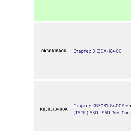
Стартер 0K30A-18400
0K30A18400
Стартер KB3031-8400A ор
KB30318400A
(TAEIL) A5D , S6D Рио, Сп