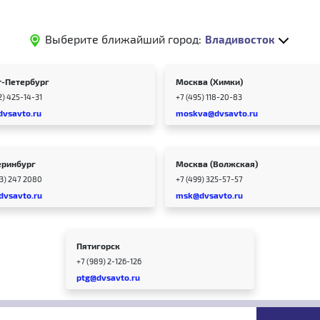
Выберите ближайший город:
Владивосток
т-Петербург
Москва (Химки)
2) 425-14-31
+7 (495) 118-20-83
dvsavto.ru
moskva@dvsavto.ru
еринбург
Москва (Волжская)
43) 247 2080
+7 (499) 325-57-57
dvsavto.ru
msk@dvsavto.ru
Пятигорск
+7 (989) 2-126-126
ptg@dvsavto.ru