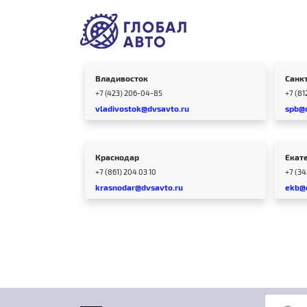
Владивосток
Санк
+7 (423) 206-04-85
+7 (81
vladivostok@dvsavto.ru
spb@
Краснодар
Екат
+7 (861) 204 03 10
+7 (3
krasnodar@dvsavto.ru
ekb@