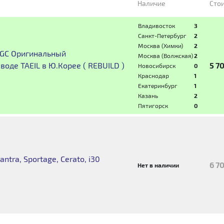
Наличие
Сто
Владивосток
3
Санкт-Петербург
2
Москва (Химки)
2
4GC Оригинальный
Москва (Волжская)
2
де TAEIL в Ю.Корее ( REBUILD )
5 7
Новосибирск
0
Краснодар
1
Екатеринбург
1
Казань
2
Пятигорск
0
ntra, Sportage, Cerato, i30
6 7
Нет в наличии