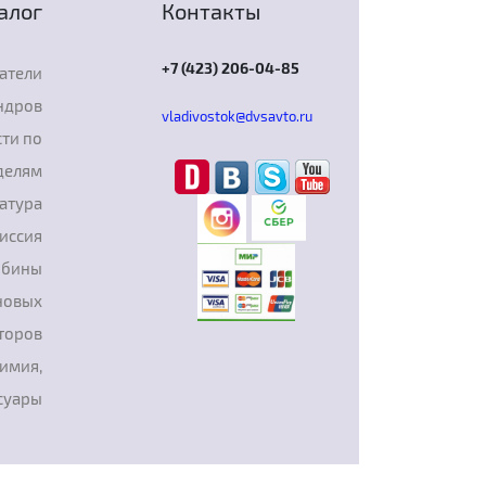
алог
Контакты
+7 (423) 206-04-85
атели
ндров
vladivostok@dvsavto.ru
ти по
делям
атура
иссия
рбины
новых
торов
химия,
суары