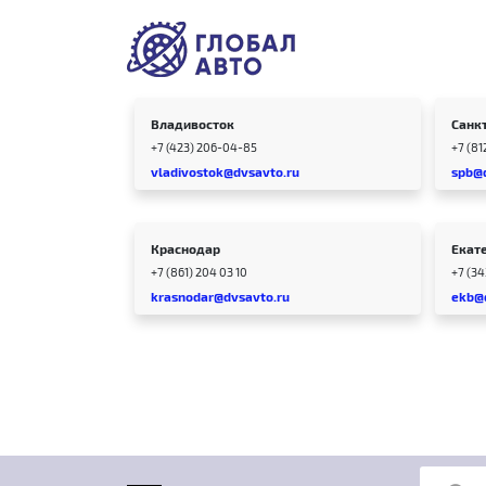
Владивосток
Санк
+7 (423) 206-04-85
+7 (81
vladivostok@dvsavto.ru
spb@
Краснодар
Екат
+7 (861) 204 03 10
+7 (3
krasnodar@dvsavto.ru
ekb@