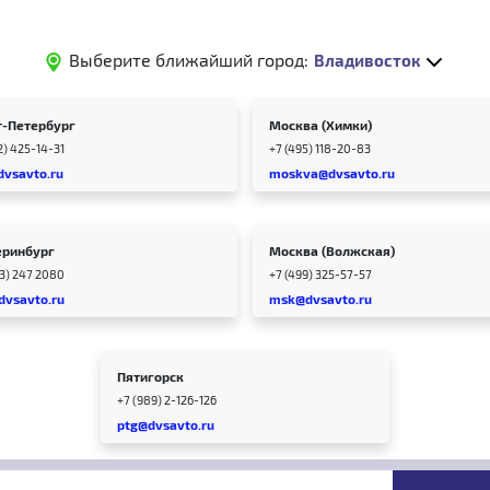
Выберите ближайший город:
Владивосток
т-Петербург
Москва (Химки)
2) 425-14-31
+7 (495) 118-20-83
dvsavto.ru
moskva@dvsavto.ru
еринбург
Москва (Волжская)
43) 247 2080
+7 (499) 325-57-57
dvsavto.ru
msk@dvsavto.ru
Пятигорск
+7 (989) 2-126-126
ptg@dvsavto.ru