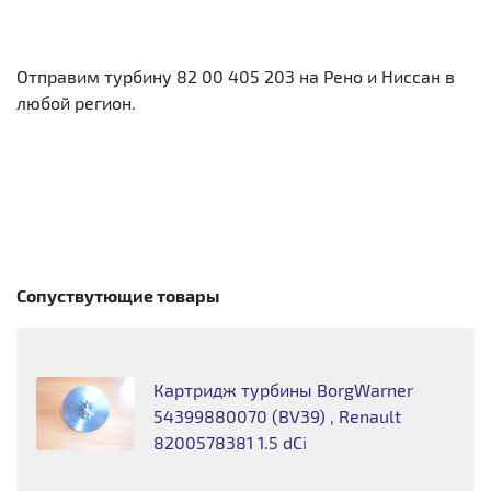
Отправим турбину 82 00 405 203 на Рено и Ниссан в
любой регион.
Сопуствутющие товары
Картридж турбины BorgWarner
54399880070 (BV39) , Renault
8200578381 1.5 dCi