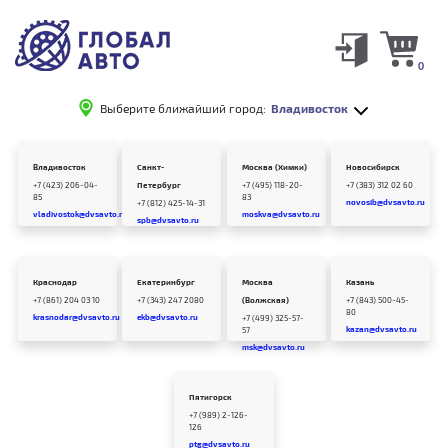
0
Выберите ближайший город:
Владивосток
Владивосток
Санкт-
Москва (Химки)
Новосибирск
+7 (423) 206-04-
Петербург
+7 (495) 118-20-
+7 (383) 312 02 60
85
83
novosib@dvsavto.ru
+7 (812) 425-14-31
vladivostok@dvsavto.ru
moskva@dvsavto.ru
spb@dvsavto.ru
Краснодар
Екатеринбург
Москва
Казань
+7 (861) 204 03 10
+7 (343) 247 2080
(Волжская)
+7 (843) 500-45-
80
krasnodar@dvsavto.ru
ekb@dvsavto.ru
+7 (499) 325-57-
kazan@dvsavto.ru
57
msk@dvsavto.ru
Пятигорск
+7 (989) 2-126-
126
ptg@dvsavto.ru