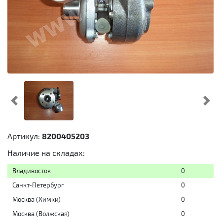
Предыдущий
Cл
Артикул:
8200405203
Наличие на складах:
Владивосток
0
Санкт-Петербург
0
Москва (Химки)
0
Москва (Волжская)
0