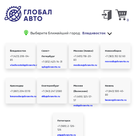
0
Выберите ближайший город:
Владивосток
Владивосток
Санкт-
Москва (Химки)
Новосибирск
+7 (423) 206-04-
Петербург
+7 (495) 118-20-
+7 (383) 312 02 60
85
83
novosib@dvsavto.ru
+7 (812) 425-14-31
vladivostok@dvsavto.ru
moskva@dvsavto.ru
spb@dvsavto.ru
Краснодар
Екатеринбург
Москва
Казань
+7 (861) 204 03 10
+7 (343) 247 2080
(Волжская)
+7 (843) 500-45-
80
krasnodar@dvsavto.ru
ekb@dvsavto.ru
+7 (499) 325-57-
kazan@dvsavto.ru
57
msk@dvsavto.ru
Пятигорск
+7 (989) 2-126-
126
ptg@dvsavto.ru