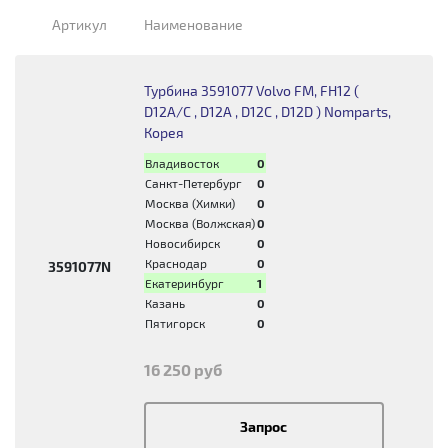
Артикул
Наименование
Турбина 3591077 Volvo FM, FH12 (
D12A/C , D12A , D12C , D12D ) Nomparts,
Корея
Владивосток
0
Санкт-Петербург
0
Москва (Химки)
0
Москва (Волжская)
0
Новосибирск
0
Краснодар
0
3591077N
Екатеринбург
1
Казань
0
Пятигорск
0
16 250 руб
Запрос