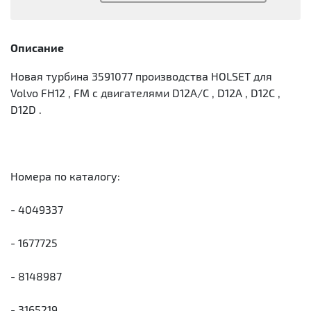
Описание
Новая турбина 3591077 производства HOLSET для
Volvo FH12 , FM с двигателями D12A/C , D12A , D12C ,
D12D .
Номера по каталогу:
- 4049337
- 1677725
- 8148987
- 3165219