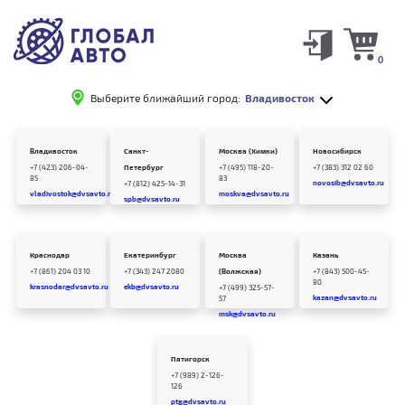
0
Выберите ближайший город:
Владивосток
Владивосток
Санкт-
Москва (Химки)
Новосибирск
+7 (423) 206-04-
Петербург
+7 (495) 118-20-
+7 (383) 312 02 60
85
83
novosib@dvsavto.ru
+7 (812) 425-14-31
vladivostok@dvsavto.ru
moskva@dvsavto.ru
spb@dvsavto.ru
Краснодар
Екатеринбург
Москва
Казань
+7 (861) 204 03 10
+7 (343) 247 2080
(Волжская)
+7 (843) 500-45-
80
krasnodar@dvsavto.ru
ekb@dvsavto.ru
+7 (499) 325-57-
kazan@dvsavto.ru
57
msk@dvsavto.ru
Пятигорск
+7 (989) 2-126-
126
ptg@dvsavto.ru