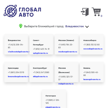
0
Выберите ближайший город:
Владивосток
Владивосток
Санкт-
Москва (Химки)
Новосибирск
+7 (423) 206-04-
Петербург
+7 (495) 118-20-
+7 (383) 312 02 60
85
83
novosib@dvsavto.ru
+7 (812) 425-14-31
vladivostok@dvsavto.ru
moskva@dvsavto.ru
spb@dvsavto.ru
Краснодар
Екатеринбург
Москва
Казань
+7 (861) 204 03 10
+7 (343) 247 2080
(Волжская)
+7 (843) 500-45-
80
krasnodar@dvsavto.ru
ekb@dvsavto.ru
+7 (499) 325-57-
kazan@dvsavto.ru
57
msk@dvsavto.ru
Пятигорск
+7 (989) 2-126-
126
ptg@dvsavto.ru