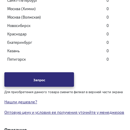
Санкт-Петербург
0
Москва (Химки)
0
Москва (Волжская)
0
Новосибирск
0
Краснодар
0
Екатеринбург
0
Казань
0
Пятигорск
0
Запрос
Для приобретения данного товара смените филиал в верхней части экрана
Нашли дешевле?
Оптовую цену и условия ее получения уточнйте у менеджеров
Описание