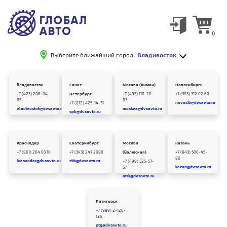
0
Выберите ближайший город:
Владивосток
Владивосток
Санкт-
Москва (Химки)
Новосибирск
+7 (423) 206-04-
Петербург
+7 (495) 118-20-
+7 (383) 312 02 60
85
83
novosib@dvsavto.ru
+7 (812) 425-14-31
vladivostok@dvsavto.ru
moskva@dvsavto.ru
spb@dvsavto.ru
Краснодар
Екатеринбург
Москва
Казань
+7 (861) 204 03 10
+7 (343) 247 2080
(Волжская)
+7 (843) 500-45-
80
krasnodar@dvsavto.ru
ekb@dvsavto.ru
+7 (499) 325-57-
kazan@dvsavto.ru
57
msk@dvsavto.ru
Пятигорск
+7 (989) 2-126-
126
ptg@dvsavto.ru