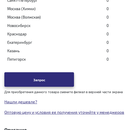
Санкт-Петербург
0
Москва (Химки)
0
Москва (Волжская)
0
Новосибирск
0
Краснодар
0
Екатеринбург
0
Казань
0
Пятигорск
0
Запрос
Для приобретения данного товара смените филиал в верхней части экрана
Нашли дешевле?
Оптовую цену и условия ее получения уточнйте у менеджеров
Описание