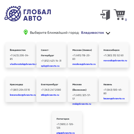
0
Выберите ближайший город:
Владивосток
Владивосток
Санкт-
Москва (Химки)
Новосибирск
+7 (423) 206-04-
Петербург
+7 (495) 118-20-
+7 (383) 312 02 60
85
83
novosib@dvsavto.ru
+7 (812) 425-14-31
vladivostok@dvsavto.ru
moskva@dvsavto.ru
spb@dvsavto.ru
Краснодар
Екатеринбург
Москва
Казань
+7 (861) 204 03 10
+7 (343) 247 2080
(Волжская)
+7 (843) 500-45-
80
krasnodar@dvsavto.ru
ekb@dvsavto.ru
+7 (499) 325-57-
kazan@dvsavto.ru
57
msk@dvsavto.ru
Пятигорск
+7 (989) 2-126-
126
ptg@dvsavto.ru