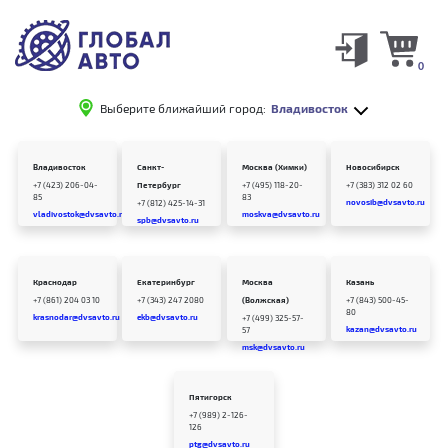
0
Выберите ближайший город:
Владивосток
Владивосток
Санкт-
Москва (Химки)
Новосибирск
+7 (423) 206-04-
Петербург
+7 (495) 118-20-
+7 (383) 312 02 60
85
83
novosib@dvsavto.ru
+7 (812) 425-14-31
vladivostok@dvsavto.ru
moskva@dvsavto.ru
spb@dvsavto.ru
Краснодар
Екатеринбург
Москва
Казань
+7 (861) 204 03 10
+7 (343) 247 2080
(Волжская)
+7 (843) 500-45-
80
krasnodar@dvsavto.ru
ekb@dvsavto.ru
+7 (499) 325-57-
kazan@dvsavto.ru
57
msk@dvsavto.ru
Пятигорск
+7 (989) 2-126-
126
ptg@dvsavto.ru