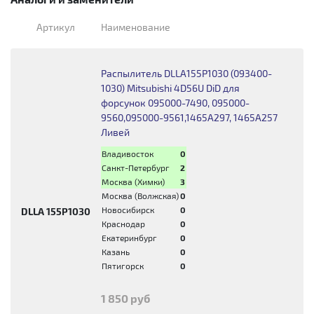
Артикул
Наименование
Распылитель DLLA155P1030 (093400-
1030) Mitsubishi 4D56U DiD для
форсунок 095000-7490, 095000-
9560,095000-9561,1465A297, 1465A257
Ливей
Владивосток
0
Санкт-Петербург
2
Москва (Химки)
3
Москва (Волжская)
0
Новосибирск
0
DLLA 155P1030
Краснодар
0
Екатеринбург
0
Казань
0
Пятигорск
0
1 850 руб