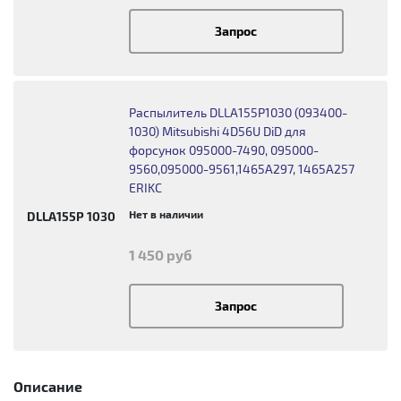
Запрос
Распылитель DLLA155P1030 (093400-
1030) Mitsubishi 4D56U DiD для
форсунок 095000-7490, 095000-
9560,095000-9561,1465A297, 1465A257
ERIKC
Нет в наличии
DLLA155P 1030
1 450 руб
Запрос
Описание