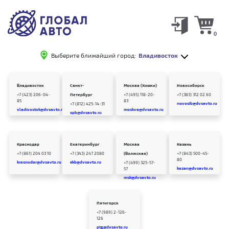
0
Выберите ближайший город:
Владивосток
Владивосток
Санкт-
Москва (Химки)
Новосибирск
+7 (423) 206-04-
Петербург
+7 (495) 118-20-
+7 (383) 312 02 60
85
83
novosib@dvsavto.ru
+7 (812) 425-14-31
vladivostok@dvsavto.ru
moskva@dvsavto.ru
spb@dvsavto.ru
Краснодар
Екатеринбург
Москва
Казань
+7 (861) 204 03 10
+7 (343) 247 2080
(Волжская)
+7 (843) 500-45-
80
krasnodar@dvsavto.ru
ekb@dvsavto.ru
+7 (499) 325-57-
kazan@dvsavto.ru
57
msk@dvsavto.ru
Пятигорск
+7 (989) 2-126-
126
ptg@dvsavto.ru