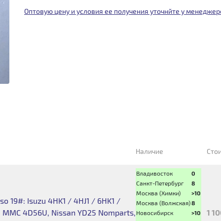
Оптовую цену и условия ее получения уточнйте у менеджер
Наличие
Сто
Владивосток
0
Санкт-Петербург
8
Москва (Химки)
>10
 19#: Isuzu 4HK1 / 4HJ1 / 6HK1 /
Москва (Волжская)
8
1, MMC 4D56U, Nissan YD25 Nomparts,
1 1
Новосибирск
>10