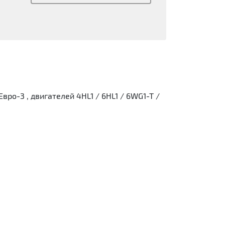
ро-3 , двигателей 4HL1 / 6HL1 / 6WG1-T /