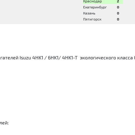
Краснодар
2
Екатеринбург
0
Казань
0
Пятигорск
0
телей Isuzu 4HK1 / 6HK1/ 4HK1-T экологического класса Ев
5
лей: