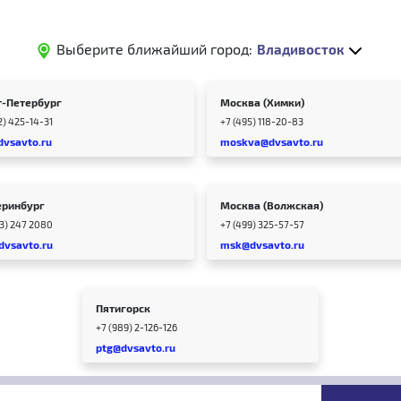
Выберите ближайший город:
Владивосток
т-Петербург
Москва (Химки)
2) 425-14-31
+7 (495) 118-20-83
dvsavto.ru
moskva@dvsavto.ru
еринбург
Москва (Волжская)
43) 247 2080
+7 (499) 325-57-57
dvsavto.ru
msk@dvsavto.ru
Пятигорск
+7 (989) 2-126-126
ptg@dvsavto.ru