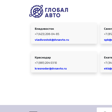
Владивосток
Санк
+7 (423) 206-04-85
+7 (81
vladivostok@dvsavto.ru
spb@
Краснодар
Екат
+7 (861) 204 03 10
+7 (3
krasnodar@dvsavto.ru
ekb@