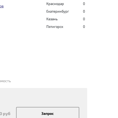
Краснодар
0
ов
Екатеринбург
0
Казань
0
Пятигорск
0
имость
00 руб
Запрос