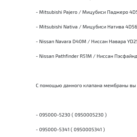
- Mitsubishi Pajero / Мицубиси Паджеро 4D
- Mitsubishi Nativa / Мицубиси Натива 4D5
- Nissan Navara D40M / Ниссан Навара YD25 
- Nissan Pathfinder R51M / Ниссан Пэсфайн
C помощью данного клапана мембраны вы
- 095000-5230 ( 0950005230 )
- 095000-5341 ( 0950005341 )