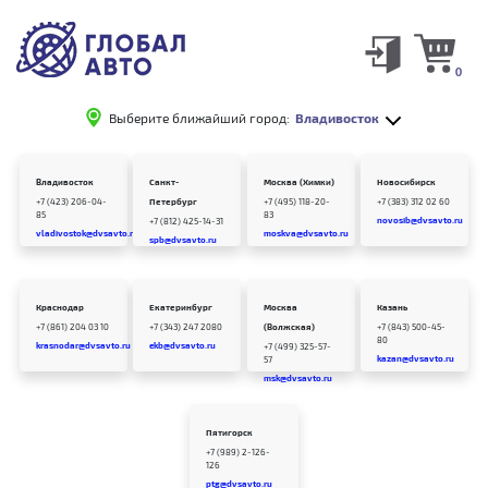
0
Выберите ближайший город:
Владивосток
Владивосток
Санкт-
Москва (Химки)
Новосибирск
+7 (423) 206-04-
Петербург
+7 (495) 118-20-
+7 (383) 312 02 60
85
83
novosib@dvsavto.ru
+7 (812) 425-14-31
vladivostok@dvsavto.ru
moskva@dvsavto.ru
spb@dvsavto.ru
Краснодар
Екатеринбург
Москва
Казань
+7 (861) 204 03 10
+7 (343) 247 2080
(Волжская)
+7 (843) 500-45-
80
krasnodar@dvsavto.ru
ekb@dvsavto.ru
+7 (499) 325-57-
kazan@dvsavto.ru
57
msk@dvsavto.ru
Пятигорск
+7 (989) 2-126-
126
ptg@dvsavto.ru