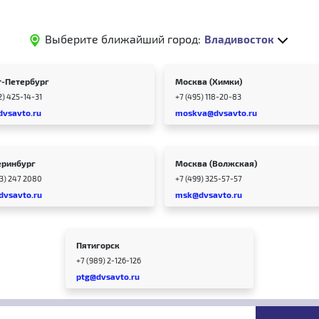
Выберите ближайший город:
Владивосток
т-Петербург
Москва (Химки)
2) 425-14-31
+7 (495) 118-20-83
dvsavto.ru
moskva@dvsavto.ru
еринбург
Москва (Волжская)
43) 247 2080
+7 (499) 325-57-57
dvsavto.ru
msk@dvsavto.ru
Пятигорск
+7 (989) 2-126-126
ptg@dvsavto.ru