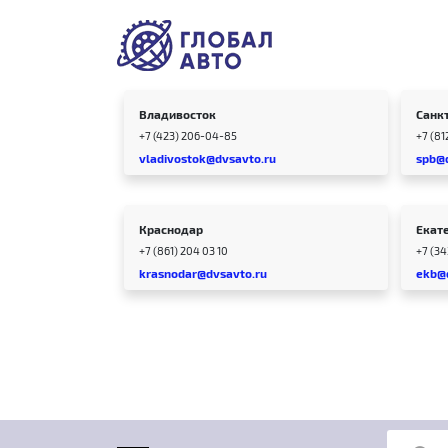
Владивосток
Санк
+7 (423) 206-04-85
+7 (81
vladivostok@dvsavto.ru
spb@
Краснодар
Екат
+7 (861) 204 03 10
+7 (3
krasnodar@dvsavto.ru
ekb@