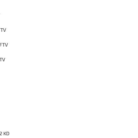
V
FTV
-FTV
FTV
2 KD