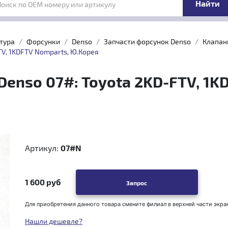
Поиск по OEM номеру или артикулу
тура
Форсунки
Denso
Запчасти форсунок Denso
Клапан
TV, 1KDFTV Nomparts, Ю.Корея
enso 07#: Toyota 2KD-FTV, 1K
Артикул:
07#N
1 600 руб
Запрос
Для приобретения данного товара смените филиал в верхней части экра
Нашли дешевле?