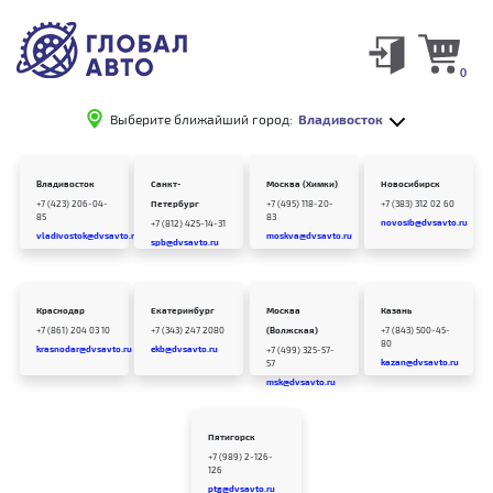
0
Выберите ближайший город:
Владивосток
Владивосток
Санкт-
Москва (Химки)
Новосибирск
+7 (423) 206-04-
Петербург
+7 (495) 118-20-
+7 (383) 312 02 60
85
83
novosib@dvsavto.ru
+7 (812) 425-14-31
vladivostok@dvsavto.ru
moskva@dvsavto.ru
spb@dvsavto.ru
Краснодар
Екатеринбург
Москва
Казань
+7 (861) 204 03 10
+7 (343) 247 2080
(Волжская)
+7 (843) 500-45-
80
krasnodar@dvsavto.ru
ekb@dvsavto.ru
+7 (499) 325-57-
kazan@dvsavto.ru
57
msk@dvsavto.ru
Пятигорск
+7 (989) 2-126-
126
ptg@dvsavto.ru