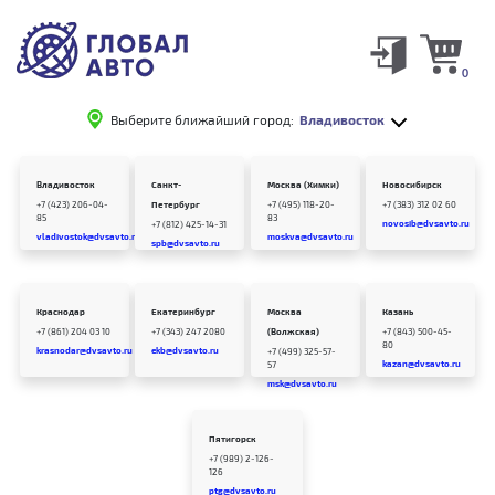
0
Выберите ближайший город:
Владивосток
Владивосток
Санкт-
Москва (Химки)
Новосибирск
+7 (423) 206-04-
Петербург
+7 (495) 118-20-
+7 (383) 312 02 60
85
83
novosib@dvsavto.ru
+7 (812) 425-14-31
vladivostok@dvsavto.ru
moskva@dvsavto.ru
spb@dvsavto.ru
Краснодар
Екатеринбург
Москва
Казань
+7 (861) 204 03 10
+7 (343) 247 2080
(Волжская)
+7 (843) 500-45-
80
krasnodar@dvsavto.ru
ekb@dvsavto.ru
+7 (499) 325-57-
kazan@dvsavto.ru
57
msk@dvsavto.ru
Пятигорск
+7 (989) 2-126-
126
ptg@dvsavto.ru