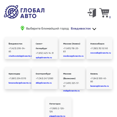
0
Выберите ближайший город:
Владивосток
Владивосток
Санкт-
Москва (Химки)
Новосибирск
+7 (423) 206-04-
Петербург
+7 (495) 118-20-
+7 (383) 312 02 60
85
83
novosib@dvsavto.ru
+7 (812) 425-14-31
vladivostok@dvsavto.ru
moskva@dvsavto.ru
spb@dvsavto.ru
Краснодар
Екатеринбург
Москва
Казань
+7 (861) 204 03 10
+7 (343) 247 2080
(Волжская)
+7 (843) 500-45-
80
krasnodar@dvsavto.ru
ekb@dvsavto.ru
+7 (499) 325-57-
kazan@dvsavto.ru
57
msk@dvsavto.ru
Пятигорск
+7 (989) 2-126-
126
ptg@dvsavto.ru