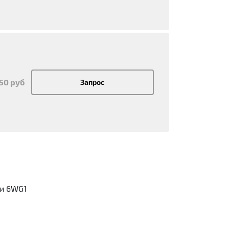
450 руб
Запрос
 и 6WG1