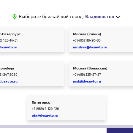
Выберите ближайший город:
Владивосток
т-Петербург
Москва (Химки)
2) 425-14-31
+7 (495) 118-20-83
dvsavto.ru
moskva@dvsavto.ru
еринбург
Москва (Волжская)
43) 247 2080
+7 (499) 325-57-57
dvsavto.ru
msk@dvsavto.ru
Пятигорск
+7 (989) 2-126-126
ptg@dvsavto.ru