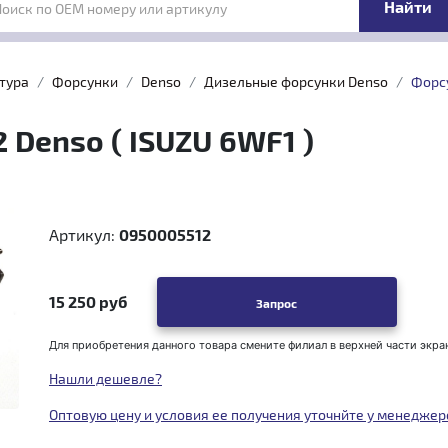
Поиск по OEM номеру или артикулу
тура
Форсунки
Denso
Дизельные форсунки Denso
Форсу
Denso ( ISUZU 6WF1 )
Артикул:
0950005512
15 250 руб
Запрос
Для приобретения данного товара смените филиал в верхней части экра
Нашли дешевле?
Оптовую цену и условия ее получения уточнйте у менеджер