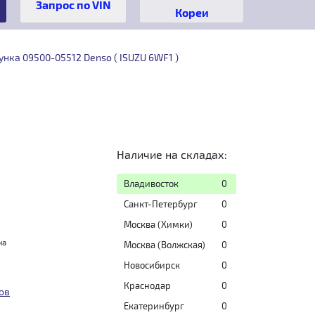
Кореи
нка 09500-05512 Denso ( ISUZU 6WF1 )
Наличие на складах:
Владивосток
0
Санкт-Петербург
0
Москва (Химки)
0
на
Москва (Волжская)
0
Новосибирск
0
Краснодар
0
ов
Екатеринбург
0