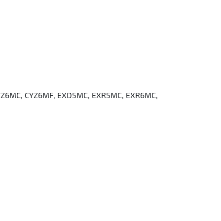
CYZ6MC, CYZ6MF, EXD5MC, EXR5MC, EXR6MC,