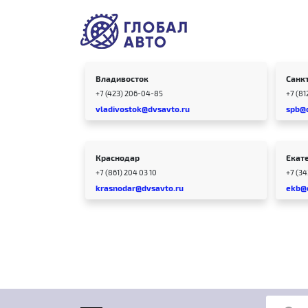
Владивосток
Санк
+7 (423) 206-04-85
+7 (81
vladivostok@dvsavto.ru
spb@
Краснодар
Екат
+7 (861) 204 03 10
+7 (3
krasnodar@dvsavto.ru
ekb@