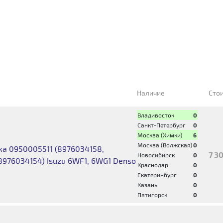
Наличие
Сто
Владивосток
0
Санкт-Петербург
0
Москва (Химки)
6
Москва (Волжская)
0
а 0950005511 (8976034158,
7 3
Новосибирск
0
8976034154) Isuzu 6WF1, 6WG1 Denso
Краснодар
0
Екатеринбург
0
Казань
0
Пятигорск
0