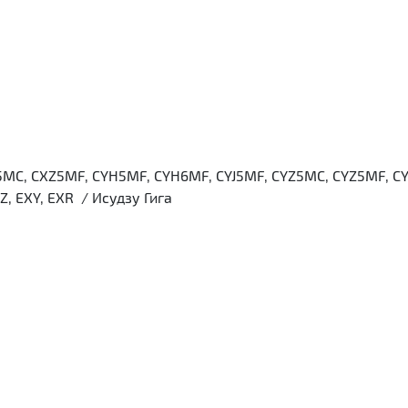
Z5MC, CXZ5MF, CYH5MF, CYH6MF, CYJ5MF, CYZ5MC, CYZ5MF, 
, EXY, EXR / Исудзу Гига