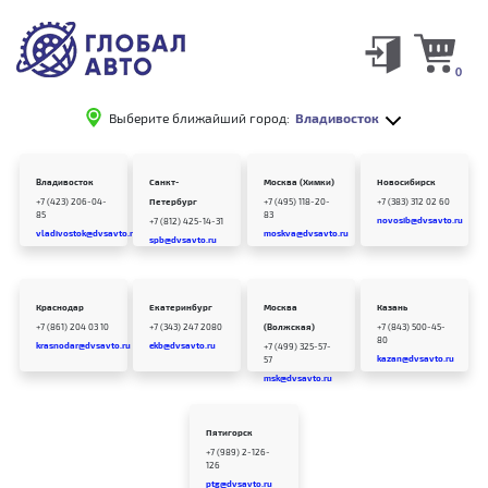
0
Выберите ближайший город:
Владивосток
Владивосток
Санкт-
Москва (Химки)
Новосибирск
+7 (423) 206-04-
Петербург
+7 (495) 118-20-
+7 (383) 312 02 60
85
83
novosib@dvsavto.ru
+7 (812) 425-14-31
vladivostok@dvsavto.ru
moskva@dvsavto.ru
spb@dvsavto.ru
Краснодар
Екатеринбург
Москва
Казань
+7 (861) 204 03 10
+7 (343) 247 2080
(Волжская)
+7 (843) 500-45-
80
krasnodar@dvsavto.ru
ekb@dvsavto.ru
+7 (499) 325-57-
kazan@dvsavto.ru
57
msk@dvsavto.ru
Пятигорск
+7 (989) 2-126-
126
ptg@dvsavto.ru