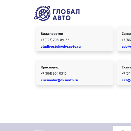
Владивосток
Санк
+7 (423) 206-04-85
+7 (81
vladivostok@dvsavto.ru
spb@
Краснодар
Екат
+7 (861) 204 03 10
+7 (3
krasnodar@dvsavto.ru
ekb@