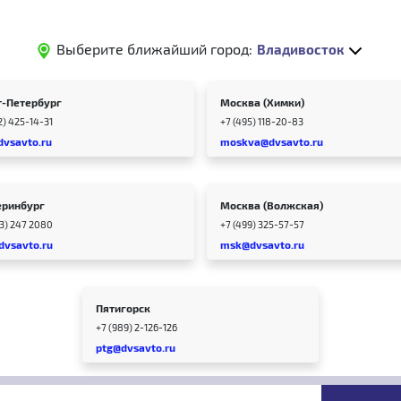
Выберите ближайший город:
Владивосток
т-Петербург
Москва (Химки)
2) 425-14-31
+7 (495) 118-20-83
dvsavto.ru
moskva@dvsavto.ru
еринбург
Москва (Волжская)
43) 247 2080
+7 (499) 325-57-57
dvsavto.ru
msk@dvsavto.ru
Пятигорск
+7 (989) 2-126-126
ptg@dvsavto.ru