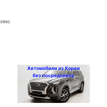
 ERIKC
Автомобили из Кореи
без посредников