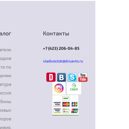
алог
Контакты
+7 (423) 206-04-85
атели
ндров
vladivostok@dvsavto.ru
ти по
делям
атура
иссия
рбины
новых
торов
химия,