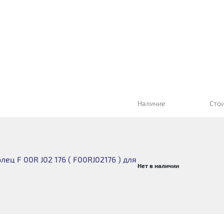
Наличие
Сто
ец F 00R J02 176 ( F00RJ02176 ) для
Нет в наличии