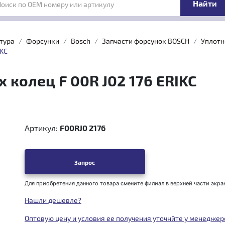
Поиск по OEM номеру или артикулу
тура
Форсунки
Bosch
Запчасти форсунок BOSCH
Уплотн
IKC
колец F 00R J02 176 ERIKC
Артикул:
F00RJ0 2176
Запрос
Для приобретения данного товара смените филиал в верхней части экра
Нашли дешевле?
Оптовую цену и условия ее получения уточнйте у менеджер