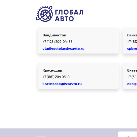
Владивосток
Санк
+7 (423) 206-04-85
+7 (81
vladivostok@dvsavto.ru
spb@
Краснодар
Екат
+7 (861) 204 03 10
+7 (3
krasnodar@dvsavto.ru
ekb@