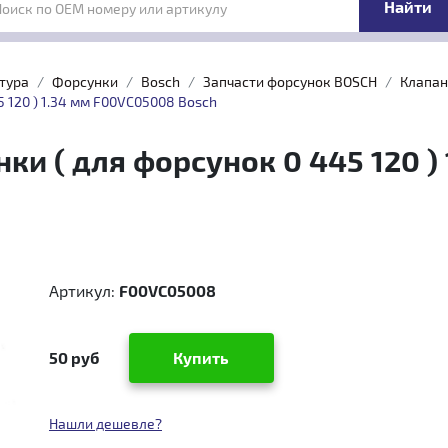
Поиск по OEM номеру или артикулу
тура
Форсунки
Bosch
Запчасти форсунок BOSCH
Клапан
 120 ) 1.34 мм F00VC05008 Bosch
ки ( для форсунок 0 445 120 )
Артикул:
F00VC05008
50 руб
Купить
Нашли дешевле?