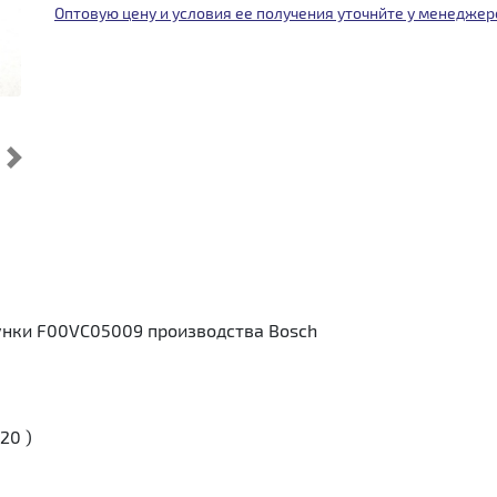
Оптовую цену и условия ее получения уточнйте у менеджер
Cледующий
нки F00VC05009 производства Bosch
20 )