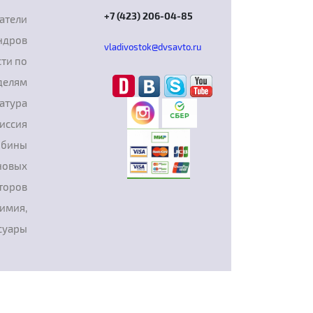
+7 (423) 206-04-85
атели
ндров
vladivostok@dvsavto.ru
ти по
делям
атура
иссия
рбины
новых
торов
химия,
суары