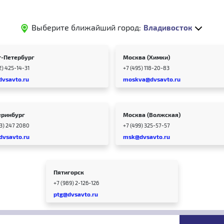
Выберите ближайший город:
Владивосток
т-Петербург
Москва (Химки)
2) 425-14-31
+7 (495) 118-20-83
dvsavto.ru
moskva@dvsavto.ru
еринбург
Москва (Волжская)
43) 247 2080
+7 (499) 325-57-57
dvsavto.ru
msk@dvsavto.ru
Пятигорск
+7 (989) 2-126-126
ptg@dvsavto.ru