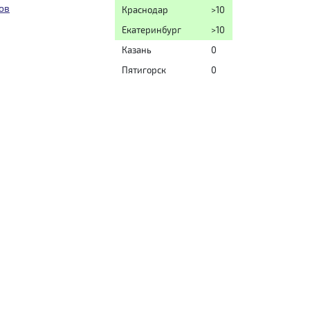
ов
Краснодар
>10
Екатеринбург
>10
Казань
0
Пятигорск
0