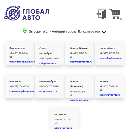
0
Выберите ближайший город:
Владивосток
Владивосток
Санкт-
Москва (Химки)
Новосибирск
+7 (423) 206-04-
Петербург
+7 (495) 118-20-
+7 (383) 312 02 60
85
83
novosib@dvsavto.ru
+7 (812) 425-14-31
vladivostok@dvsavto.ru
moskva@dvsavto.ru
spb@dvsavto.ru
Краснодар
Екатеринбург
Москва
Казань
+7 (861) 204 03 10
+7 (343) 247 2080
(Волжская)
+7 (843) 500-45-
80
krasnodar@dvsavto.ru
ekb@dvsavto.ru
+7 (499) 325-57-
kazan@dvsavto.ru
57
msk@dvsavto.ru
Пятигорск
+7 (989) 2-126-
126
ptg@dvsavto.ru