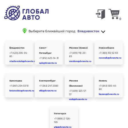
0
Выберите ближайший город:
Владивосток
Владивосток
Санкт-
Москва (Химки)
Новосибирск
+7 (423) 206-04-
Петербург
+7 (495) 118-20-
+7 (383) 312 02 60
85
83
novosib@dvsavto.ru
+7 (812) 425-14-31
vladivostok@dvsavto.ru
moskva@dvsavto.ru
spb@dvsavto.ru
Краснодар
Екатеринбург
Москва
Казань
+7 (861) 204 03 10
+7 (343) 247 2080
(Волжская)
+7 (843) 500-45-
80
krasnodar@dvsavto.ru
ekb@dvsavto.ru
+7 (499) 325-57-
kazan@dvsavto.ru
57
msk@dvsavto.ru
Пятигорск
+7 (989) 2-126-
126
ptg@dvsavto.ru