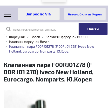
Автомобили из Кореи
Поиск по OEM номеру или артикулу
Главная
Каталог товаров
Топливная аппаратура
Форсунки
Bosch
Запчасти форсунок BOSCH
Клапаны форсунок Bosch
Клапанная пара F00RJ01278 (F 00R J01 278) Iveco New
Holland, Eurocargo. Nomparts, Ю.Корея
Клапанная пара F00RJ01278 (F
00R J01 278) Iveco New Holland,
Eurocargo. Nomparts, Ю.Корея