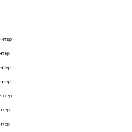
ринтер
интер
интер
интер
ринтер
интер
интер