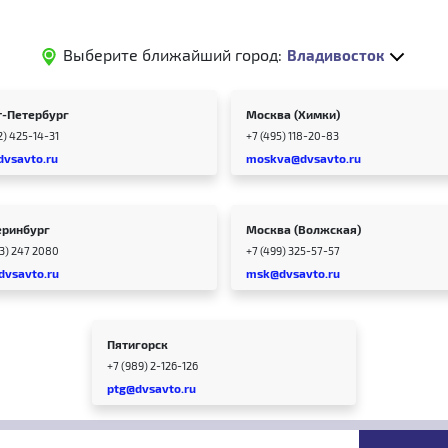
Выберите ближайший город:
Владивосток
т-Петербург
Москва (Химки)
2) 425-14-31
+7 (495) 118-20-83
dvsavto.ru
moskva@dvsavto.ru
еринбург
Москва (Волжская)
43) 247 2080
+7 (499) 325-57-57
dvsavto.ru
msk@dvsavto.ru
Пятигорск
+7 (989) 2-126-126
ptg@dvsavto.ru