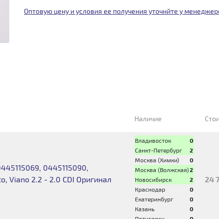
Оптовую цену и условия ее получения уточнйте у менеджер
Наличие
Сто
Владивосток
0
Санкт-Петербург
2
Москва (Химки)
0
0445115069, 0445115090,
Москва (Волжская)
2
to, Viano 2.2 - 2.0 CDI Оригинал
24 
Новосибирск
2
Краснодар
0
Екатеринбург
0
Казань
0
Пятигорск
0