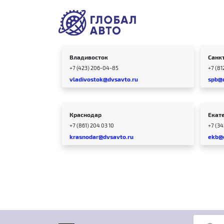
Владивосток
Санк
+7 (423) 206-04-85
+7 (81
vladivostok@dvsavto.ru
spb@
Краснодар
Екат
+7 (861) 204 03 10
+7 (3
krasnodar@dvsavto.ru
ekb@