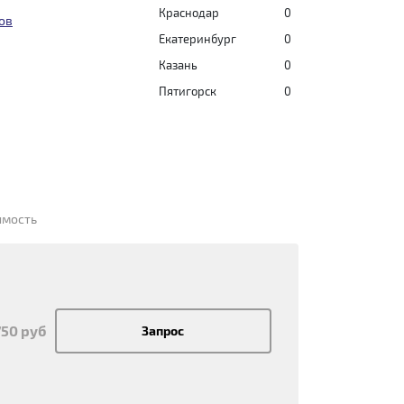
Краснодар
0
ов
Екатеринбург
0
Казань
0
Пятигорск
0
имость
750 руб
Запрос